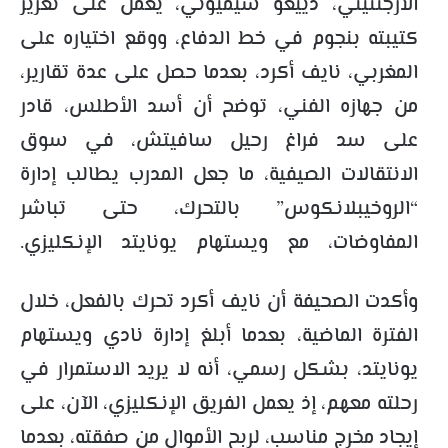
الأرجنتيني، دييغو سيميوني، يعمل على تعزيز
كتيبته بنجوم في خط الدفاع، ووقع اختياره على
المغربي، نايف أكرد، بعدما حصل على عدة تقارير،
من جهازه الفني، توضح أن أسد الأطلس، قادر
على سد فراغ رحيل سافيتش، في سوق
الانتقالات الصيفية، ما جعل المدرب يطالب إدارة
“الروخيبلانكوس” بالتحرك، حتى تباشر
المفاوضات، مع ويستهام يونايتد الإنكليزي.
وأكدت الصحيفة أن نايف أكرد تحرك بالفعل، خلال
الفترة الماضية، بعدما أبلغ إدارة نادي ويستهام
يونايتد، بشكل رسمي، أنه لا يريد الاستمرار في
رحلته معهم، إذ يعمل الفريق الإنكليزي، الآن، على
إيجاد مخرج مناسب، لربح الأموال من صفقته، بعدما