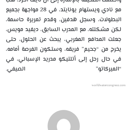
واختتمت الصحيفة بالإشارة إلى أن نايف أكرد، لعب
مع نادي ويستهام يونايتد، في 28 مواجهة بجميع
البطولات، وسجل هدفين، وقدم تمريرة حاسمة،
لكن مشكلته، مع المدرب السابق، ديفيد مويس،
جعلت المدافع المغربي، يبحث عن الحلول، حتى
يخرج من “جحيم” فريقه، وستكون الفرصة أمامه،
في حال رحل إلى أتلتيكو مدريد الإسباني، في
“الميركاتو” الصيفي.
worldwatercongress.com