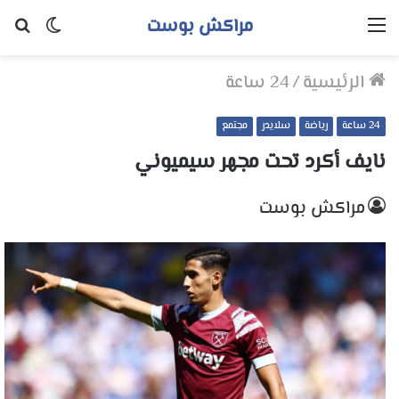
مراكش بوست
القائمة
الوضع
بح
المظلم
عن
الرئيسية
/
24 ساعة
24 ساعة
رياضة
سلايدر
مجتمع
نايف أكرد تحت مجهر سيميوني
مراكش بوست