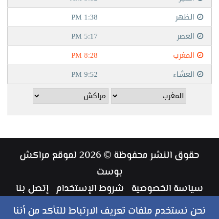
حقوق النشر محفوظة © 2026 لموقع مراكش
بوست
سياسة الخصوصية
شروط الإستخدام
إتصل بنا
طاقم العمل
نحن نستخدم ملفات تعريف الارتباط للتأكد من أننا