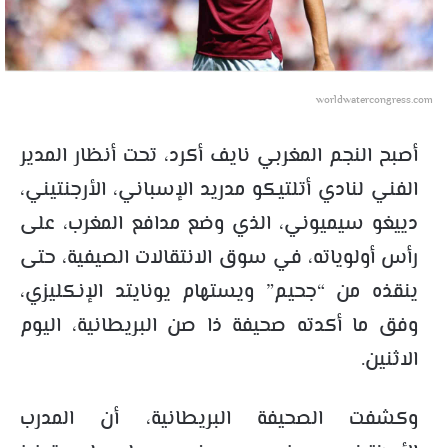
worldwatercongress.com
أصبح النجم المغربي نايف أكرد، تحت أنظار المدير
الفني لنادي أتلتيكو مدريد الإسباني، الأرجنتيني،
دييغو سيميوني، الذي وضع مدافع المغرب، على
رأس أولوياته، في سوق الانتقالات الصيفية، حتى
ينقذه من “جحيم” ويستهام يونايتد الإنكليزي،
وفق ما أكدته صحيفة ذا صن البريطانية، اليوم
الاثنين.
وكشفت الصحيفة البريطانية، أن المدرب