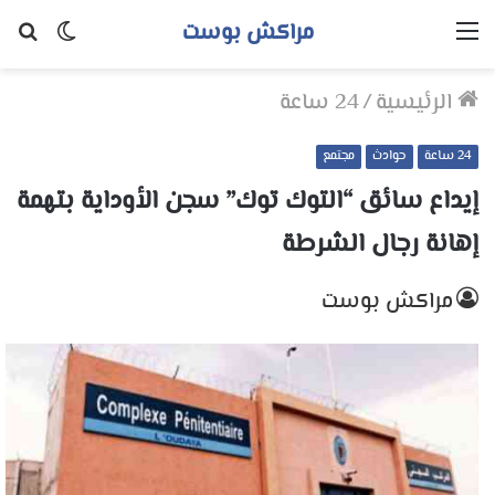
مراكش بوست
القائمة
الوضع
بح
المظلم
عن
الرئيسية
/
24 ساعة
24 ساعة
حوادث
مجتمع
إيداع سائق “التوك توك” سجن الأوداية بتهمة
إهانة رجال الشرطة
مراكش بوست