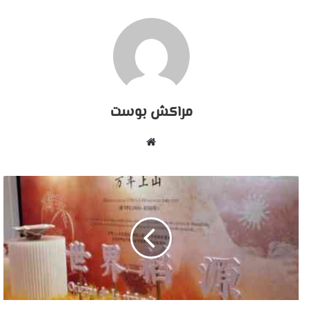
مراكش بوست
موقع
الويب