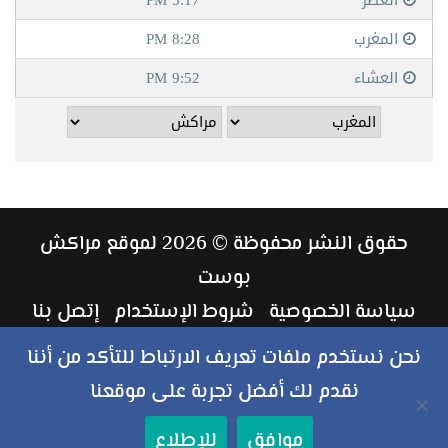
حقوق النشر محفوظة © 2026 لموقع مراكش
بوست
سياسة الخصوصية
شروط الإستخدام
إتصل بنا
طاقم العمل
نحن نستخدم ملفات تعريف الارتباط للتأكد من أننا
نقدم لك أفضل تجربة على موقعنا
ملخص
فيسبوك
تويتر
يوتيوب
انستقرام
‏Google
موافق
للإطلاع
الموقع
Play