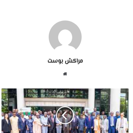
مراكش بوست
موقع
الويب