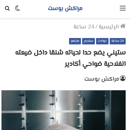
مراكش بوست
القائمة
الوضع
بح
المظلم
عن
الرئيسية
/
24 ساعة
24 ساعة
حوادث
سلايدر
مجتمع
ستيني يضع حدا لحياته شنقا داخل ضيعته
الفلاحية ضواحي أكادير
مراكش بوست