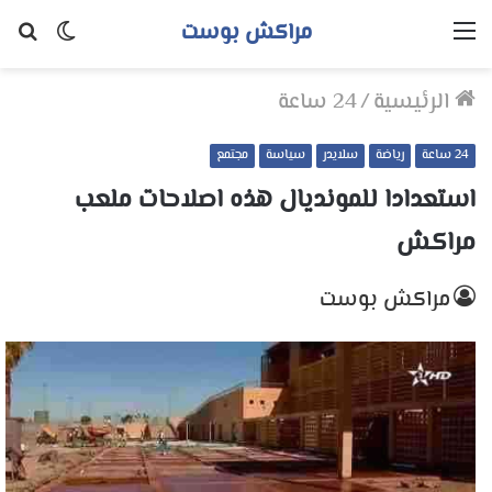
مراكش بوست
القائمة
الوضع
بح
المظلم
عن
الرئيسية
/
24 ساعة
24 ساعة
رياضة
سلايدر
سياسة
مجتمع
استعدادا للمونديال هذه اصلاحات ملعب
مراكش
مراكش بوست