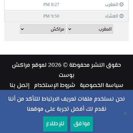
حقوق النشر محفوظة © 2026 لموقع مراكش
بوست
سياسة الخصوصية
شروط الإستخدام
إتصل بنا
طاقم العمل
نحن نستخدم ملفات تعريف الارتباط للتأكد من أننا
نقدم لك أفضل تجربة على موقعنا
ملخص
فيسبوك
تويتر
يوتيوب
انستقرام
‏Google
موافق
للإطلاع
الموقع
Play