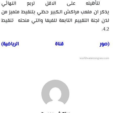
لتأهيله على الاقل لربع النهائي
يذكر ان ملعب مراكش الكبير حظي بتنقيط متميز من
لذن لجنة التقييم التابعة للفيفا والتي منحته تنقيط
4.2.
(صور قناة الرياضية)
worldwatercongress.com