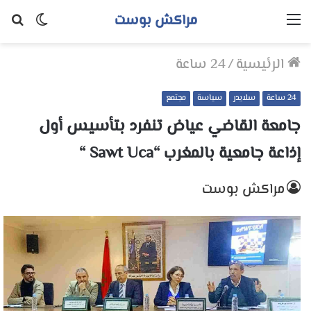
مراكش بوست
القائمة
الوضع
بح
المظلم
عن
الرئيسية
/
24 ساعة
24 ساعة
سلايدر
سياسة
مجتمع
جامعة القاضي عياض تنفرد بتأسيس أول
إذاعة جامعية بالمغرب “Sawt Uca “
مراكش بوست