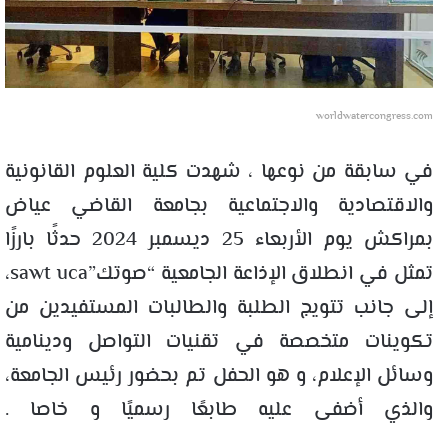
worldwatercongress.com
في سابقة من نوعها ، شهدت كلية العلوم القانونية
والاقتصادية والاجتماعية بجامعة القاضي عياض
بمراكش يوم الأربعاء 25 ديسمبر 2024 حدثًا بارزًا
تمثل في انطلاق الإذاعة الجامعية “صوتك”sawt uca،
إلى جانب تتويج الطلبة والطالبات المستفيدين من
تكوينات متخصصة في تقنيات التواصل ودينامية
وسائل الإعلام، و هو الحفل تم بحضور رئيس الجامعة،
والذي أضفى عليه طابعًا رسميًا و خاصا .