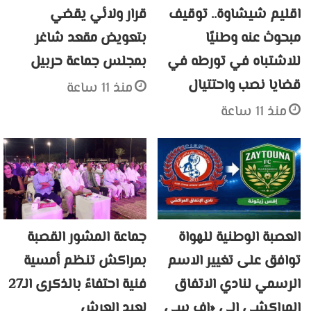
اقليم شيشاوة.. توقيف
قرار ولائي يقضي
مبحوث عنه وطنيًا
بتعويض مقعد شاغر
للاشتباه في تورطه في
بمجلس جماعة حربيل
قضايا نصب واحتتيال
منذ 11 ساعة
منذ 11 ساعة
العصبة الوطنية للهواة
جماعة المشور القصبة
توافق على تغيير الاسم
بمراكش تنظم أمسية
الرسمي لنادي الاتفاق
فنية احتفاءً بالذكرى الـ27
المراكشي إلى «إف سي
لعيد العرش