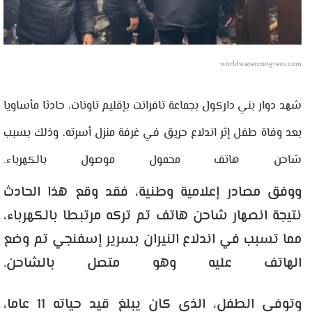
worldwatercongress.com
شهد دوار بني داركول بجماعة تافرانت بإقليم تاونات، حادثا مأساويا
بعد وفاة طفل إثر اندلاع حريق في غرفة منزل أسرته، وذلك بسبب
شاحن هاتف محمول موصول بالكهرباء.
ووفق مصادر إعلامية وطنية، فقد وقع هذا الحادث
نتيجة انصهار شاحن هاتف تم تركه مرتبطا بالكهرباء،
مما تسبب في اندلاع النيران بسرير إسفنجي تم وضع
الهاتف عليه وهو متصل بالشاحن.
وتوفي الطفل، الذي كان يبلغ قيد حياته 11 عاما،