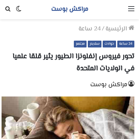
مراكش بوست
القائمة
الوضع
بح
المظلم
عن
الرئيسية
/
24 ساعة
24 ساعة
حوادث
سلايدر
مجتمع
تحور فيروس إنفلونزا الطيور يثير قلقا علميا
في الولايات المتحدة
مراكش بوست