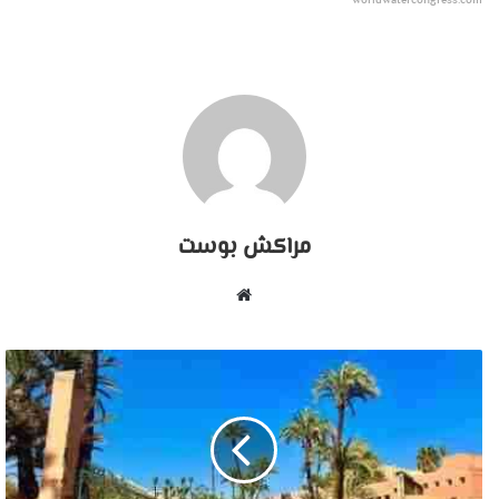
worldwatercongress.com
مراكش بوست
موقع
الويب