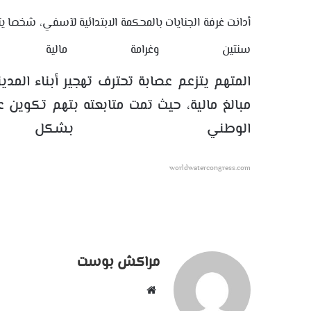
أدانت غرفة الجنايات بالمحكمة الابتدائية لآسفي، شخصا ي
سنتين وغرامة مالية قدرها 0
المتهم يتزعم عصابة تحترف تهجير أبناء المدي
مبالغ مالية، حيث تمت متابعته بتهم تكوين 
الوطني بشكل
worldwatercongress.com
مراكش بوست
موقع
الويب