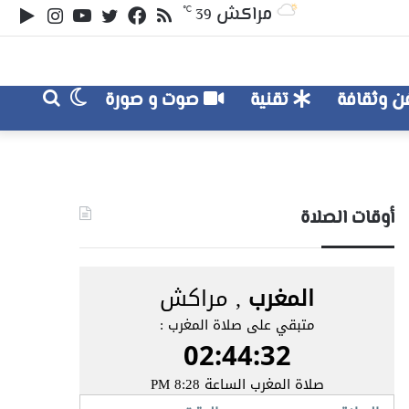
ملخص
تويتر
فيسبوك
يوتيوب
انستقر
‏le
مراكش
℃
39
الموقع
lay
RSS
الوضع
بحث
 وثقافة
تقنية
صوت و صورة
عن
المظلم
أوقات الصلاة