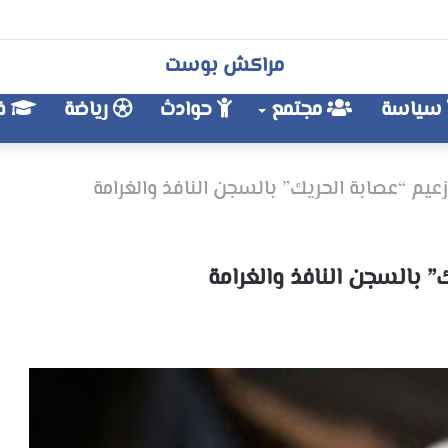
مراكش بوست
سياسة
مجتمع
حوادث
رياضة
فن
عيم “عصابة الحريك” بالسجن النافذ والغرامة
” بالسجن النافذ والغرامة