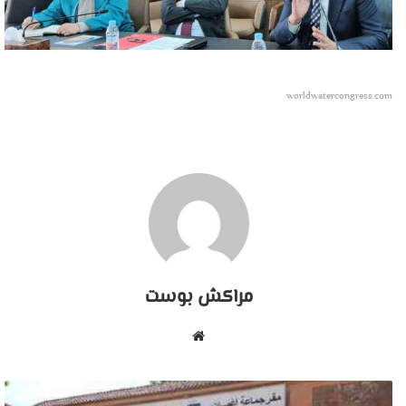
worldwatercongress.com
مراكش بوست
موقع
الويب