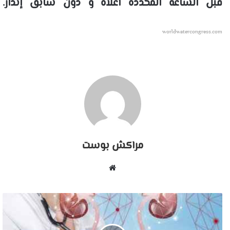
قبل الساعة المحددة أعلاه و دون سابق إنذار.
worldwatercongress.com
مراكش بوست
موقع
الويب