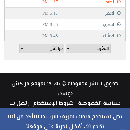
حقوق النشر محفوظة © 2026 لموقع مراكش
بوست
سياسة الخصوصية
شروط الإستخدام
إتصل بنا
طاقم العمل
نحن نستخدم ملفات تعريف الارتباط للتأكد من أننا
نقدم لك أفضل تجربة على موقعنا
ملخص
فيسبوك
تويتر
يوتيوب
انستقرام
‏Google