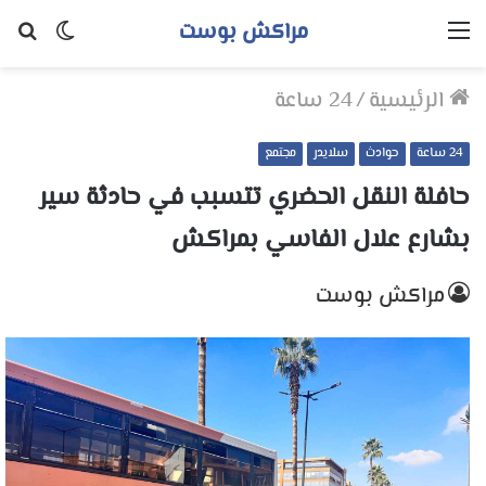
مراكش بوست
القائمة
الوضع
بح
المظلم
عن
الرئيسية
/
24 ساعة
24 ساعة
حوادث
سلايدر
مجتمع
حافلة النقل الحضري تتسبب في حادثة سير
بشارع علال الفاسي بمراكش
مراكش بوست