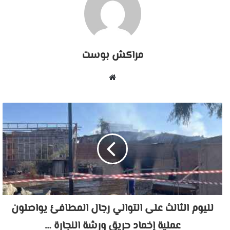
مراكش بوست
موقع
الويب
لليوم الثالث على التوالي رجال المطافئ يواصلون
عملية إخماد حريق ورشة النجارة …