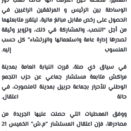
التعمير، فضحته حين اعترفت أنها كانت تلعب دور
الوساطة بين الرئيس و المرتفقين الراغبين في
الحصول على رخص مقابل مبالغ مالية، ليتقرر متابعتهما
من أجل “النصب، والمشاركة في ذلك، وتزوير وثيقة
تصدرها إدارة عامة واستعمالها والإرتشاء” كل حسب
المنسوب إليه.
في سياق ذي صلة، قررت النيابة العامة بمدينة
مراكش متابعة مستشار جماعي عن حزب التجمع
الوطني للأحرار بجماعة حربيل بمدينة تامنصورت، في
حالة اعتقال.
ووفق المعطيات التي حصلت عليها الجريدة من
مصادرها، فإن اعتقال المستشار ”م.ش” الخميس 21