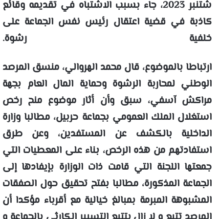
شتنبر 2023، جاء بسبب الاشتباه في تقديمه وقائع
كاذبة في قضية اعتقال رئيس نفس الجماعة على
خلفية رشوة.
ارتباطا بالموضوع، قال محمد الهروالي، منسق المرصد
الوطني لمحاربة الرشوة وحماية المال العام بجهة
مراكش آسفي، سبق وأن أثار موضوع منح رخص
استغلال الملك العمومي بجماعة حربيل، مطالبا وزارة
الداخلية بالكشف عن المستفدين، وعن طرق
استفادتهم من هذه الرخص، بناء على المعطيات التي
جمعتها اللجنة التي قامت ذات الوزارة بإيفادها إلى
الجماعة المذكورة، مطالبا بفتح تحقيق حول الصفقات
المشبوهة المبرمة بمبالغ خيالية مع أقرباء مؤكدا أن
المرصد تتبع و لا زال يتتبع التسيير الكارثي بالجماعة و