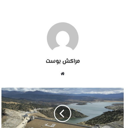
مراكش بوست
موقع
الويب