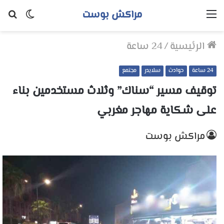
مراكش بوست
القائمة
الوضع
بح
المظلم
عن
الرئيسية
/
24 ساعة
24 ساعة
حوادث
سلايدر
مجتمع
توقيف مسير “سناك” وثلاث مستخدمين بناء
على شكاية مهاجر مغربي
مراكش بوست