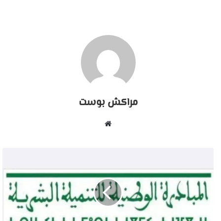
مراكش بوست
موقع
الويب