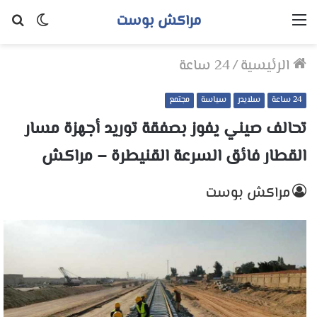
مراكش بوست
القائمة
الوضع
بح
المظلم
عن
الرئيسية
/
24 ساعة
24 ساعة
سلايدر
سياسة
مجتمع
تحالف صيني يفوز بصفقة توريد أجهزة مسار
القطار فائق السرعة القنيطرة – مراكش
مراكش بوست