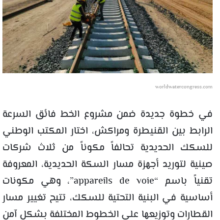
worldwatercongress.com
في خطوة جديدة ضمن مشروع الخط فائق السرعة
الرابط بين القنيطرة ومراكش، اختار المكتب الوطني
للسكك الحديدية تحالفاً مكوناً من ثلاث شركات
صينية لتوريد أجهزة مسار السكة الحديدية، المعروفة
تقنياً باسم “appareils de voie”، وهي مكونات
أساسية في البنية التحتية للسكك، تتيح تغيير مسار
القطارات وتوزيعها على الخطوط المختلفة بشكل آمن