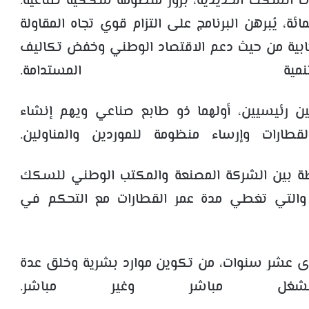
بات السكك الحديدية، بروز منظومة سككية صناعية.
دماج محلي يزيد عن 40 في المائة، يُبرهن البرنامج على التزام قوي تجاه المقاولة
يجابية من حيث دعم الاقتصاد الوطني وخفض تكاليف
ية المستدامة.
 رئيسيين، أولهما ذو طابع صناعي ويهم إنشاء
طارات وإرساء منظومة للموردين والمناولين.
طة بين الشركة المصنعة والمكتب الوطني للسكك
ية، والتي تغطي مدة عمر القطارات مع التحكم في
ى عشر سنوات، من تكوين موارد بشرية وخلق عدة
ل مباشر وغير مباشر.