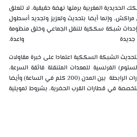
 الحديدية المغربية برمتها نهضة حقيقية، لا تتعلق
مراكش، وإنما أيضا بتحديث وتعزيز وتجديد أسطول
إحداث شبكة سككية للنقل الجماعي وخلق منظومة
يدة واعدة.
 لتحديث الشبكة السككية اعتمادا على خبرة مقاولات
لستوم) الفرنسية للمعدات المتنقلة فائقة السرعة،
والشركة الإسبانية (كاف)، في ما يخص القطارات الرابطة بين المدن (200 كلم في الساعة) وأيضا
لمتخصصة في قطارات القرب الحضرية، بشروط تمويلية