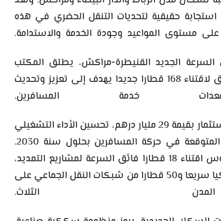
ة لسكان مدن الرباط والدار البيضاء ومراكش. وتعد
ة استجابة حقيقية لتحديات التنقل الحضري في هذه
 على مستوى المواعيد وجودة الخدمة والاستدامة.
 السرعة الجديد القنيطرة-مراكش، يطلق المكتب
الوطني للسكك الحديدية برنامجا غير مسبوق لاقتناء 168 قطارا جديدا يهدف إلى تعزيز وتحديث
ت خدمة المسافرين.
وستتيح عملية الاقتناء هذه، التي خصص لها استثمار بقيمة 29 مليار درهم، تحسين الأداء التشغيلي
وتعزيز الخدمات الجهوية، والاستجابة للزيادة المتوقعة في حركة المسافرين بحلول سنة 2030.
وعلى وجه التحديد، تهم العملية بشكل ملموس اقتناء 18 قطارا فائق السرعة لمشاريع التمديد،
و40 قطارا للربط بين المدن، و60 قطارا مكوكيا سريعا و50 قطارا من شبكات النقل الجماعي على
دن الثلاث.