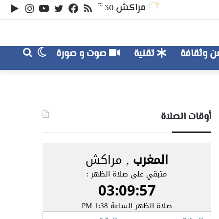
ملخص
تويتر
فيسبوك
يوتيوب
انستقر
‏le
مراكش
℃
30
الموقع
lay
RSS
الوضع
بحث
 وثقافة
تقنية
صوت و صورة
عن
المظلم
أوقات الصلاة