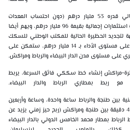
ويشكل هذا المشروع المهيكل، بغلاف مالي قدره 53 مليار درهم (دون احتساب المعدات
المتحركة)، جزءا من برنامج طموح تطلب تعبئة استثمارات إجمالية بقيمة 96 مليار درهم، ويهم أيضا
29 مليار درهم، موجهة لتجديد الحظيرة الحالية للمكتب الوطني للسكك
الحديدية، ومواكبة مشاريع التنمية، والحفاظ على مستوى الأداء بـ 14 مليار درهم، ستمكن على
 على مستوى مدن الدار البيضاء والرباط ومراكش.
طرة-مراكش إنشاء خط سككي فائق السرعة، يربط
 مع ربط بمطاري الرباط والدار البيضاء.
نية بين طنجة والرباط ساعة واحدة، وساعة وأربعين
دقيقة بين طنجة والدار البيضاء، وساعتين و40 دقيقة بين طنجة ومراكش (ربح حيز زمني يزيد عن
لرباط بمطار محمد الخامس الدولي بالدار البيضاء