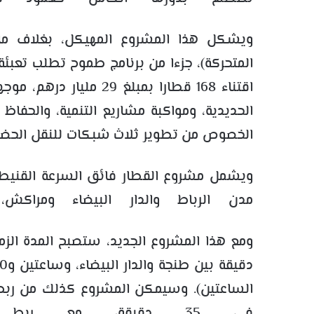
اقتناء 168 قطارا بمبلغ 
الخصوص من تطوير ثلاث شبكات للنقل الحضري
ويشمل مشروع القطار فائق السرعة القني
مدن الرباط والدار البيضاء ومراكش،
ومع هذا المشروع الجديد، ستصبح المدة الزم
الساعتين). وسيمكن المشروع كذلك من ربط ا
في 35 دقيقة، مع ربط كذلك بالملعب الجديد لبنسليمان.