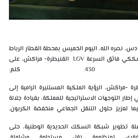
س، نصره الله، اليوم الخميس بمحطة القطار الرباط
– أكدال، على إعطاء انطلاقة إنجاز الخط السككي فائق السرعة LGV القنيطرة- مراكش، على
كلم.
-مراكش، الرؤية الملكية المستنيرة الرامية إلى
ر التوجهات الاستراتيجية للمملكة، بقيادة جلالة
ما تعزيز حلول التنقل الجماعي منخفضة الكربون.
لة تطوير شبكة السكك الحديدية الوطنية، حتى
قري لمنظومة نقل مستدامة وشاملة.