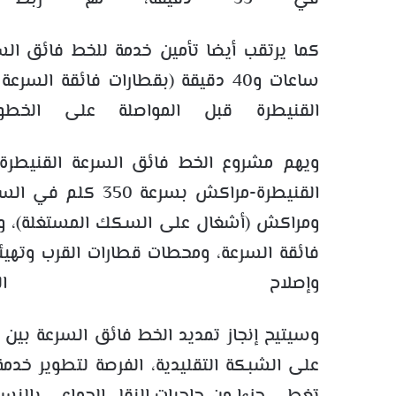
كما يرتقب أيضا تأمين خدمة للخط فائق ال
ساعات و40 دقيقة (بقطارات فائقة
القنيطرة قبل المواصلة على الخطو
ويهم مشروع الخط فائق السرعة القنيطرة
القنيطرة-مراكش بسر
ومراكش (أشغال على السكك المستغلة)، وال
فائقة السرعة، ومحطات قطارات القرب وتهيئ
وإصلاح العر
وسيتيح إنجاز تمديد الخط فائق السرعة بين ا
على الشبكة التقليدية، الفرصة لتطوير خدمة