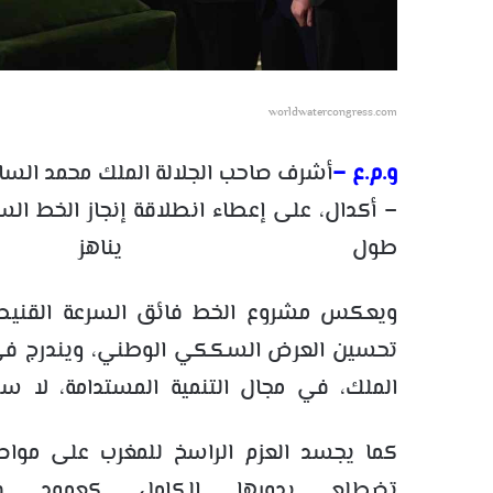
worldwatercongress.com
و.م.ع –
أشرف صاحب الجلالة الملك محمد الساد
طول يناهز 430 
ويعكس مشروع الخط فائق السرعة القنيطرة 
تحسين العرض السككي الوطني، ويندرج في إطا
الملك، في مجال التنمية المستدامة، لا سي
كما يجسد العزم الراسخ للمغرب على مواص
تضطلع بدورها الكامل كعمود ف