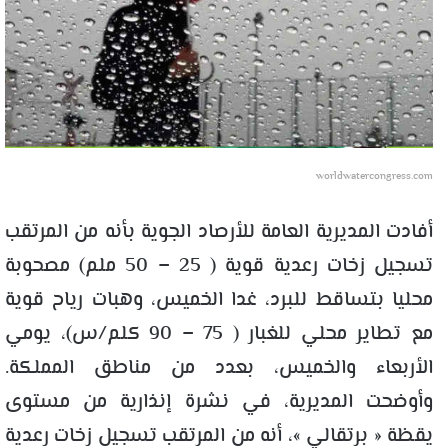
worldwatercongress.com
أفادت المديرية العامة للأرصاد الجوية بأنه من المرتقب
تسجيل زخات رعدية قوية ( 25 – 50 ملم) مصحوبة
محليا بتساقط للبرد، غدا الخميس، وهبات رياح قوية
مع تطاير محلي للغبار ( 75 – 90 كلم/س)، يومي
الأربعاء والخميس، بعدد من مناطق المملكة.
وأوضحت المديرية، في نشرة إنذارية من مستوى
يقظة « برتقالي »، أنه من المرتقب تسجيل زخات رعدية