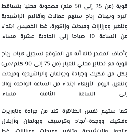
قوية (من 25 إلى 50 ملم) مصحوبة محليا بتساقط
البرد وبهبات رياح ستهم عمالات وأقاليم الراشيدية
وتنغير وورزازات وميدلت وزاكورة، غدا الخميس ابتداء
من الساعة 10 صباحا إلى الحادية عشرة مساء.
وأضاف المصدر ذاته أنه من المتوقع تسجيل هبات رياح
قوية مع تطاير محلي للغبار (من 75 إلى 90 كلم/س)
بكل من فكيك وجرادة وبولمان والراشيدية وميدلت
وتنغير، اليوم الأربعاء ابتداء من الساعة الواحدة زوالا
إلى الساعة الثامنة مساء.
كما ستهم نفس الظاهرة كلا من جرادة وتاوريرت
وفكيك ووجدة-أنجاد وكرسيف وبولمان وأزيلال
والحوز والراشيدية وتنغير وميدلت وورزازات، غدا