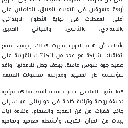
فتى من مدرسة تمسولت العتيقة، إضافة إلى تكريم
أربعة متفوقين في التعليم العتيق، الحاصلين على
أعلى المعدلات في نهاية الأطوار الابتدائي،
والإعدادي، والثانوي، والنهائي العتيق.
وأضاف أن هذه الدورة تميزت كذلك بتوقيع تسع
اتفاقيات شراكة مع عدد من الكتاتيب القرآنية على
صعيد جهة سوس ماسة، بهدف جعل تلامذتها روافد
لمؤسسة دار الفقيهة ومدرسة تمسولت العتيقة.
كما شهد الملتقى ختم خمسة آلاف سلكة قرآنية
بصيغة روحية وتراثية خاصة في جو رباني مهيب، إلى
جانب فقرات من فن المديح والسماع، وتلاوة آيات
بينات من القرآن الكريم، وأنشطة معرفية وثقافية