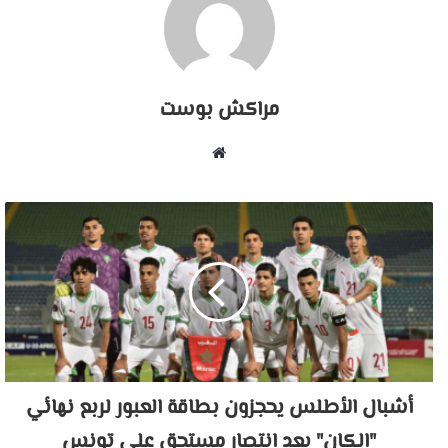
مراكش بوست
موقع
الويب
أشبال الأطلس يحجزون بطاقة العبور لربع نهائي
"الكان" بعد انتصار مستحق على تونس