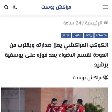
مراكش بوست
القائمة
الوضع
بح
المظلم
عن
الرئيسية
/
24 ساعة
24 ساعة
رياضة
سلايدر
مجتمع
الكوكب المراكشي يعزز صدارته ويقترب من
العودة لقسم الاضواء بعد فوزه على يوسفية
برشيد
مراكش بوست