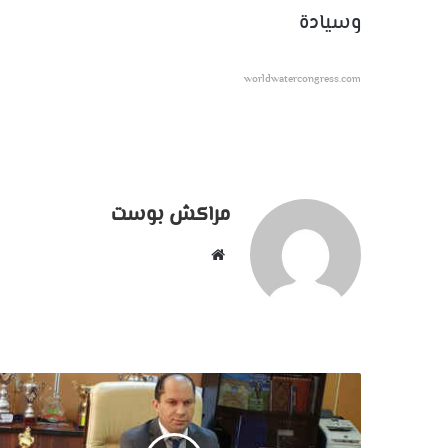
وسيادة 
worldwatercongress.com
مراكش بوست
موقع
الويب