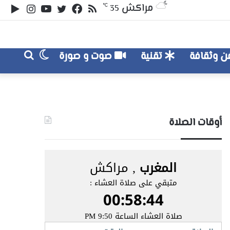
ملخص
تويتر
فيسبوك
يوتيوب
انستقر
‏le
مراكش
℃
35
الموقع
lay
RSS
الوضع
بحث
 وثقافة
تقنية
صوت و صورة
عن
المظلم
أوقات الصلاة