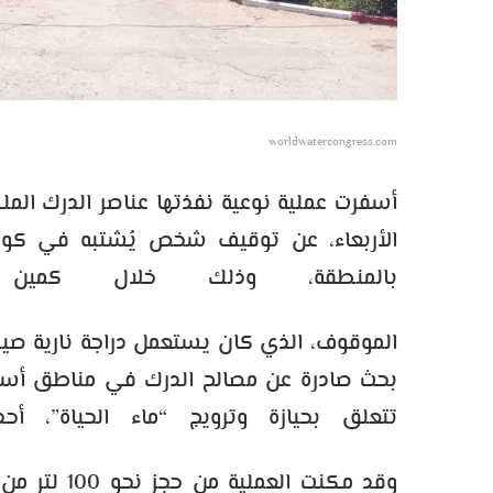
worldwatercongress.com
أسفرت عملية نوعية نفذتها عناصر الدرك الم
الأربعاء، عن توقيف شخص يُشتبه في كونه 
بالمنطقة، وذلك خلال كمين
الموقوف، الذي كان يستعمل دراجة نارية صي
بحث صادرة عن مصالح الدرك في مناطق أسويه
تتعلق بحيازة وترويج “ماء الحياة”، أح
وقد مكنت ال