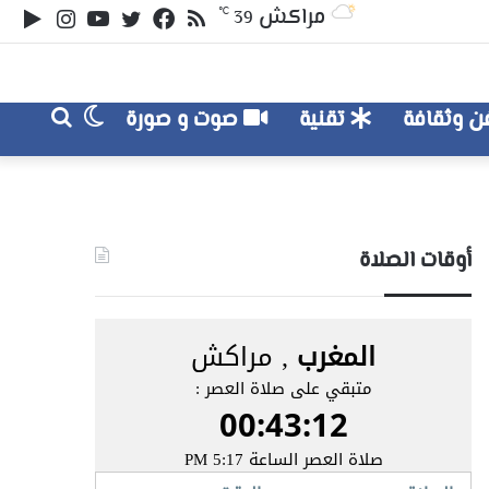
ملخص
تويتر
فيسبوك
يوتيوب
انستقر
‏le
مراكش
℃
39
الموقع
lay
RSS
الوضع
بحث
 وثقافة
تقنية
صوت و صورة
عن
المظلم
أوقات الصلاة