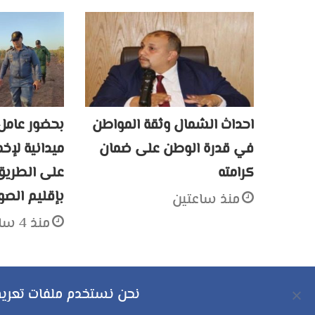
احداث الشمال وثقة المواطن
بحضور عامل 
في قدرة الوطن على ضمان
ميدانية لإخ
كرامته
بإقليم الصو
منذ ساعتين
منذ 4 ساعات
نحن نستخدم ملفات تعريف 
حقوق النشر محفوظة © 2026 لموقع مراكش بوست