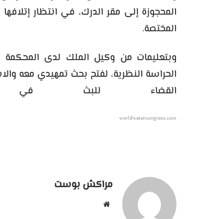
المحجوزة إلى مقر الدرك، في انتظار إتلافها 
المختصة.
وبتعليمات من وكيل الملك لدى المحكمة ال
الحراسة النظرية، لفتح بحث تمهيدي معه وال
القضاء للبث في ال
worldwatercongress.com
مراكش بوست
موقع
الويب