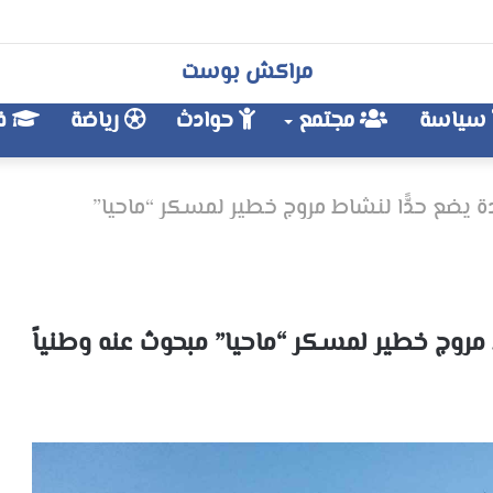
مراكش بوست
سياسة
مجتمع
حوادث
رياضة
فن
 يضع حدًّا لنشاط مروج خطير لمسكر “ماحيا”
مروج خطير لمسكر “ماحيا” مبحوث عنه وطنياً