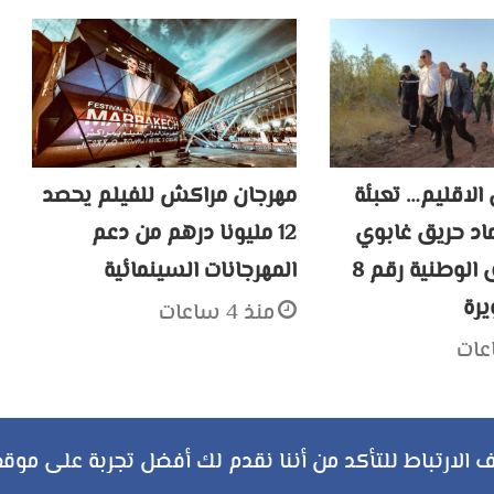
الاقليم… تعبئة
مهرجان مراكش للفيلم يحصد
ماد حريق غابوي
12 مليونا درهم من دعم
على الطريق الوطنية رقم 8
المهرجانات السينمائية
يرة
منذ 4 ساعات
ملخص
تويتر
فيسبوك
يوتيوب
انستقرام
‏Google
الارتباط للتأكد من أننا نقدم لك أفضل تجربة على موقع
سياسة الخصوصية
الموقع
Play