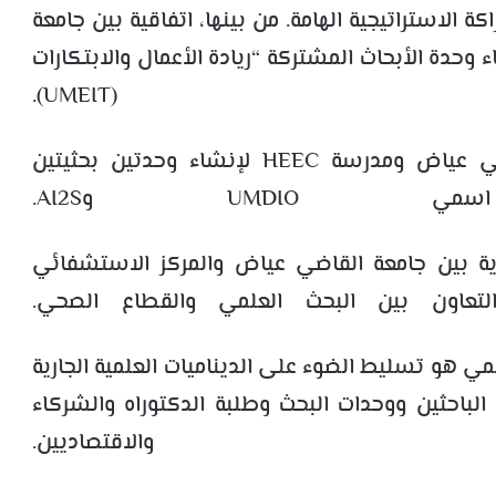
 الاستراتيجية الهامة. من بينها، اتفاقية بين جامعة
IS تهدف إلى إنشاء وحدة الأبحاث المشتركة “ريادة الأعمال والابتكارات
 (UMEIT).
كما تم توقيع اتفاقيتين بين جامعة القاضي عياض ومدرسة HEEC لإنشاء وحدتين بحثيتين
UMD وAI2S.
رية بين جامعة القاضي عياض والمركز الاستشفائي
 هو تسليط الضوء على الديناميات العلمية الجارية
 الباحثين ووحدات البحث وطلبة الدكتوراه والشركاء
والاقتصاديين.