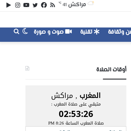
ملخص
تويتر
فيسبوك
يوتيوب
انستقر
‏le
مراكش
℃
41
الموقع
lay
RSS
الوضع
بحث
 وثقافة
تقنية
صوت و صورة
عن
المظلم
أوقات الصلاة