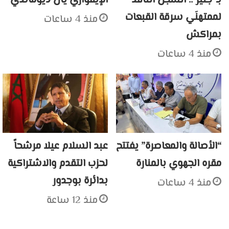
بـ”جليز”.. السجن النافذ
الإيفواري يان ديوماندي
لممتهنَي سرقة القبعات
منذ 4 ساعات
بمراكش
منذ 4 ساعات
“الأصالة والمعاصرة” يفتتح
عبد السلام عيلا مرشحاً
مقره الجهوي بالمنارة
لحزب التقدم والاشتراكية
بدائرة بوجدور
منذ 4 ساعات
منذ 12 ساعة