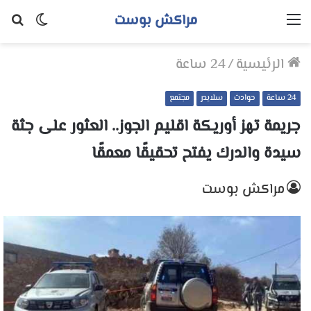
مراكش بوست
القائمة
الوضع
بح
المظلم
عن
الرئيسية
/
24 ساعة
24 ساعة
حوادث
سلايدر
مجتمع
جريمة تهز أوريكة اقليم الجوز.. العثور على جثة
سيدة والدرك يفتح تحقيقًا معمقًا
مراكش بوست