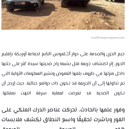
worldwatercongress.com
خيم الحزن والصدمة على دوار أݣلموس التابع لجماعة أوريكة بإقليم
الحوز، إثر اكتشاف جريمة قتل بشعة راح ضحيتها سيدة عُثر على جثتها
داخل منزلها في ظروف يلفها الغموض.وتشير المعلومات الأولية التي
تم تداولها إلى أن الجريمة قد تكون ذات دوافع جنائية، حيث يُرجح أن
تكون الضحية قد تعرضت لعملية سرقة انتهت بمقتلها.
وفور علمها بالحادث، تحركت عناصر الدرك الملكي على
الفور وباشرت تحقيقًا واسع النطاق لكشف ملابسات