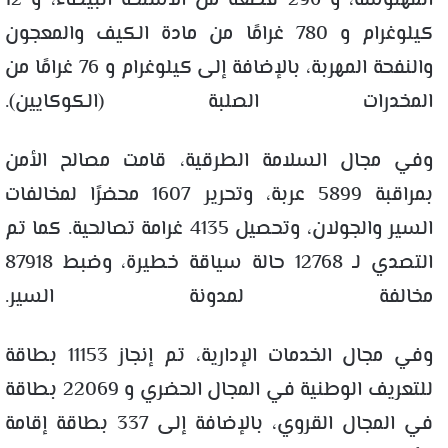
المهلوسة، و 296 قطعة من الأسلحة البيضاء، و 12
كيلوغرام و 780 غرامًا من مادة الكيف والمعجون
والنفحة المهربة، بالإضافة إلى كيلوغرام و 76 غرامًا من
المخدرات الصلبة (الكوكايين).
وفي مجال السلامة الطرقية، قامت مصالح الأمن
بمراقبة 5899 عربة، وتحرير 1607 محضرًا لمخالفات
السير والجولان، وتحصيل 4135 غرامة تصالحية. كما تم
التصدي لـ 12768 حالة سياقة خطيرة، وضبط 87918
مخالفة لمدونة السير.
وفي مجال الخدمات الإدارية، تم إنجاز 11153 بطاقة
للتعريف الوطنية في المجال الحضري و 22069 بطاقة
في المجال القروي، بالإضافة إلى 337 بطاقة إقامة