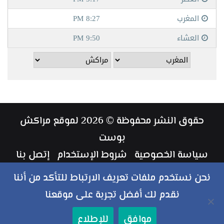
حقوق النشر محفوظة © 2026 لموقع مراكش
بوست
سياسة الخصوصية
شروط الإستخدام
إتصل بنا
طاقم العمل
نحن نستخدم ملفات تعريف الارتباط للتأكد من أننا
نقدم لك أفضل تجربة على موقعنا
ملخص
فيسبوك
تويتر
يوتيوب
انستقرام
‏Google
موافق
للإطلاع
الموقع
Play