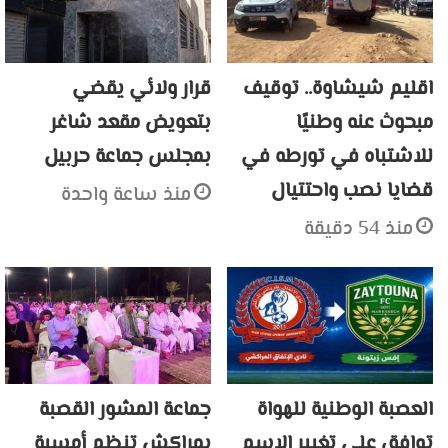
اقليم شيشاوة.. توقيف
قرار ولائي يقضي
مبحوث عنه وطنيًا
بتعويض مقعد شاغر
للاشتباه في تورطه في
بمجلس جماعة حربيل
قضايا نصب واحتتيال
منذ ساعة واحدة
منذ 54 دقيقة
العصبة الوطنية للهواة
جماعة المشور القصبة
توافق على تغيير الاسم
بمراكش تنظم أمسية