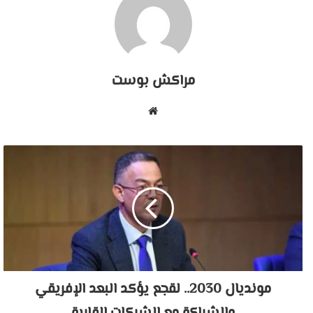
مراكش بوست
موقع
الويب
مونديال 2030.. لقجع يؤكد البعد الإفريقي