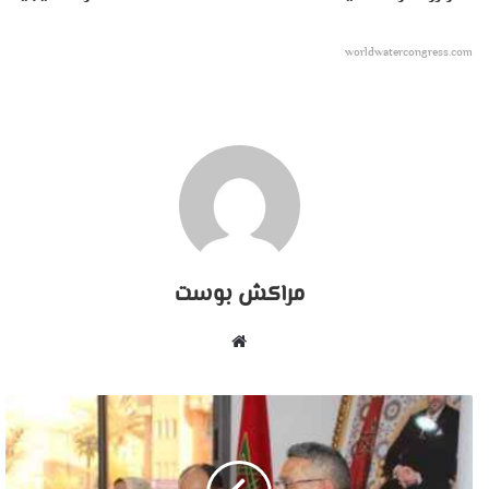
worldwatercongress.com
مراكش بوست
موقع
الويب