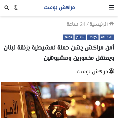
مراكش بوست
القائمة
الوضع
بح
المظلم
عن
الرئيسية
/
24 ساعة
24 ساعة
حوادث
سلايدر
مجتمع
أمن مراكش يشن حملة تمشيطية بزنقة لبنان
ويعتقل مخمورين ومشبوهين
مراكش بوست