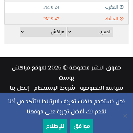
حقوق النشر محفوظة © 2026 لموقع مراكش
بوست
سياسة الخصوصية
شروط الإستخدام
إتصل بنا
طاقم العمل
نحن نستخدم ملفات تعريف الارتباط للتأكد من أننا
نقدم لك أفضل تجربة على موقعنا
ملخص
فيسبوك
تويتر
يوتيوب
انستقرام
‏Google
موافق
للإطلاع
الموقع
Play