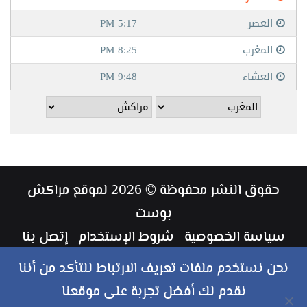
حقوق النشر محفوظة © 2026 لموقع مراكش
بوست
سياسة الخصوصية
شروط الإستخدام
إتصل بنا
طاقم العمل
نحن نستخدم ملفات تعريف الارتباط للتأكد من أننا
نقدم لك أفضل تجربة على موقعنا
ملخص
فيسبوك
تويتر
يوتيوب
انستقرام
‏Google