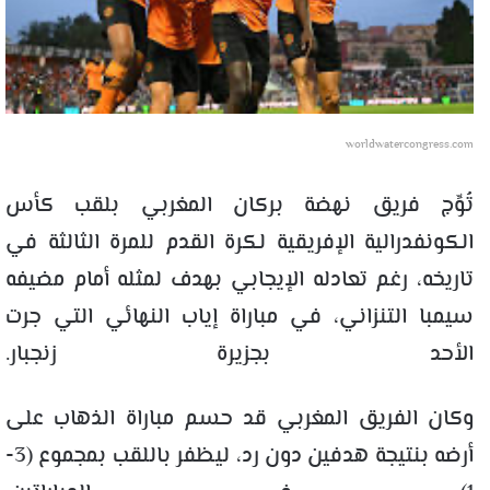
worldwatercongress.com
تُوِّج فريق نهضة بركان المغربي بلقب كأس
الكونفدرالية الإفريقية لكرة القدم للمرة الثالثة في
تاريخه، رغم تعادله الإيجابي بهدف لمثله أمام مضيفه
سيمبا التنزاني، في مباراة إياب النهائي التي جرت
الأحد بجزيرة زنجبار.
وكان الفريق المغربي قد حسم مباراة الذهاب على
أرضه بنتيجة هدفين دون رد، ليظفر باللقب بمجموع (3-