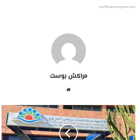
worldwatercongress.com
مراكش بوست
موقع
الويب