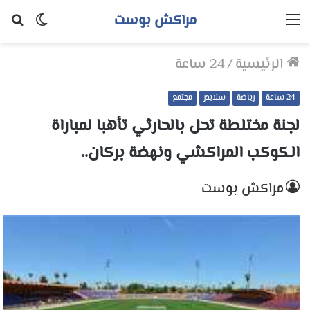
مراكش بوست
القائمة
الوضع
بح
المظلم
عن
الرئيسية
/
24 ساعة
24 ساعة
رياضة
سلايدر
مجتمع
لجنة مختلطة تحل بالحارثي تأهبا لمباراة
الكوكب المراكشي ونهضة بركان..
مراكش بوست