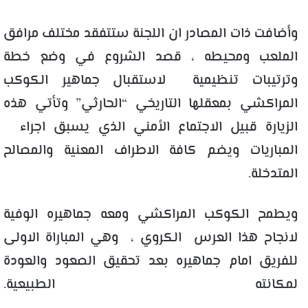
وأضافت ذات المصادر ان اللجنة ستتفقد مختلف مرافق
الملعب ومحيطه ، قصد الشروع في وضع خطة
وترتيبات تنظيمية لاستقبال جماهير الكوكب
المراكشي بمعقلها التاريخي “الحارثي” وتأتي هذه
الزيارة قبيل الاجتماع الأمني الذي يسبق اجراء
المباريات ويضم كافة الاطراف المعنية والمصالح
المتدخلة.
ويطمح الكوكب المراكشي ومعه جماهيره الوفية
لانجاح هذا العرس الكروي ، وهي المباراة الاولى
للفريق امام جماهيره بعد تحقيق الصعود والعودة
لمكانته الطبيعية.