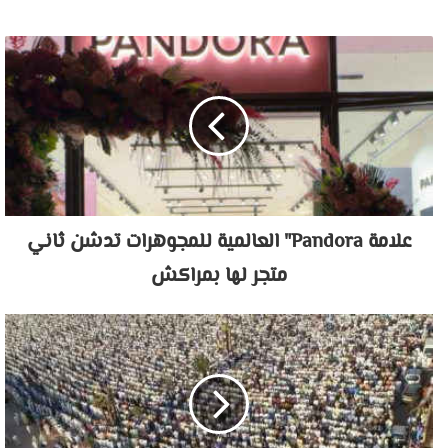
الويب
علامة Pandora" العالمية للمجوهرات تدشن ثاني
متجر لها بمراكش