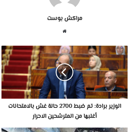
مراكش بوست
موقع
الويب
الوزير برادة: تم ضبط 2700 حالة غش بالامتحانات
أغلبها من المترشحين الاحرار