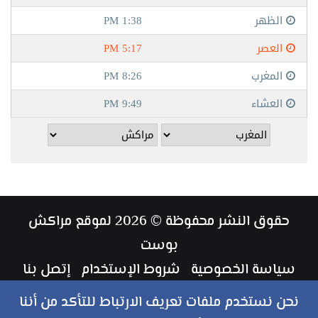
حقوق النشر محفوظة © 2026 لموقع مراكش
بوست
سياسة الخصوصية
شروط الإستخدام
إتصل بنا
طاقم العمل
نحن نستخدم ملفات تعريف الارتباط للتأكد من أننا