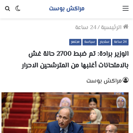
مراكش بوست
القائمة
الوضع
بح
المظلم
عن
الرئيسية
/
24 ساعة
24 ساعة
سلايدر
سياسة
مجتمع
الوزير برادة: تم ضبط 2700 حالة غش
بالامتحانات أغلبها من المترشحين الاحرار
مراكش بوست