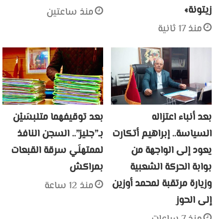
زيتونة»
منذ ساعتين
منذ 17 ثانية
بعد أنباء اعتزاله
بعد توقيفهما متلبسَيْن
السياسة.. إبراهيم أتكارت
بـ”جليز”.. السجن النافذ
يعود إلى الواجهة من
لممتهنَي سرقة القبعات
بوابة الحركة الشعبية
بمراكش
وزيارة مرتقبة لمحمد أوزين
منذ 12 ساعة
إلى الحوز