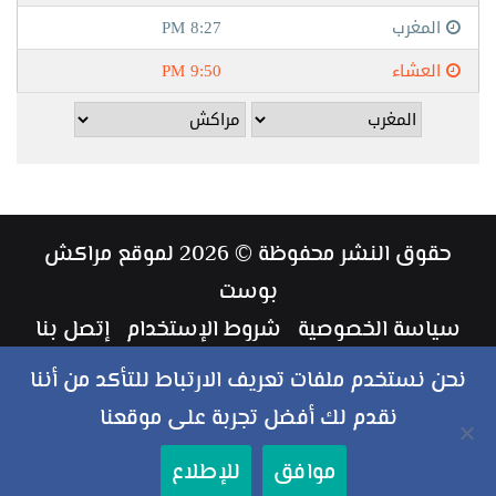
حقوق النشر محفوظة © 2026 لموقع مراكش
بوست
سياسة الخصوصية
شروط الإستخدام
إتصل بنا
طاقم العمل
نحن نستخدم ملفات تعريف الارتباط للتأكد من أننا
نقدم لك أفضل تجربة على موقعنا
ملخص
فيسبوك
تويتر
يوتيوب
انستقرام
‏Google
موافق
للإطلاع
الموقع
Play