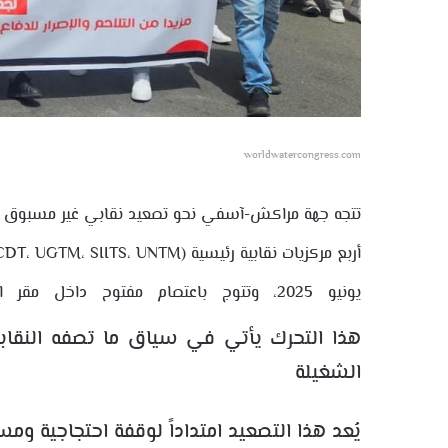
worldwatercongress.com
تتجه جهة مراكش-آسفي نحو تصعيد نقابي غير مسبوق في
يونيو 2025، وتتوج باعتصام مفتوح داخل مقر المديرية الجهوية للصحة ابتداءً من يوم الإثنين 16 يونيو.
هذا التحرك يأتي في سياق ما تصفه النقابات
الشغيلة الص