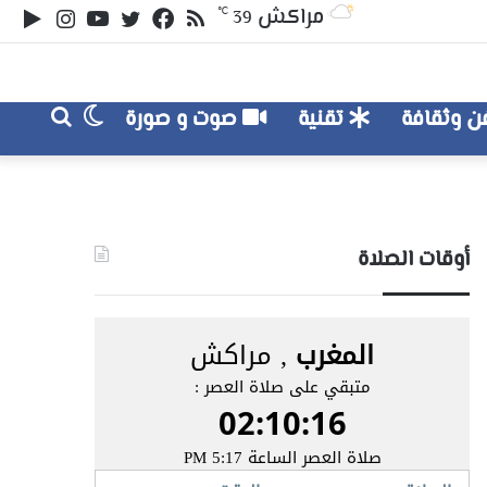
ملخص
تويتر
فيسبوك
يوتيوب
انستقر
‏le
مراكش
℃
39
الموقع
lay
RSS
الوضع
بحث
 وثقافة
تقنية
صوت و صورة
عن
المظلم
أوقات الصلاة