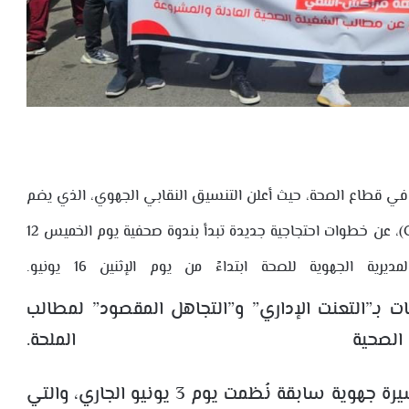
 قطاع الصحة، حيث أعلن التنسيق النقابي الجهوي، الذي يضم
أربع مركزيات نقابية رئيسية (CDT، UGTM، SIITS، UNTM)، عن خطوات احتجاجية جديدة تبدأ بندوة صحفية يوم الخميس 12
 بـ”التعنت الإداري” و”التجاهل المقصود” لمطالب
حية الملحة.
يُعد هذا التصعيد امتداداً لوقفة احتجاجية ومسيرة جهوية سابقة نُظمت يوم 3 يونيو الجاري، والتي