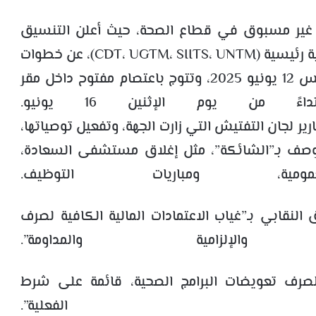
غير مسبوق في قطاع الصحة، حيث أعلن التنسيق
النقابي الجهوي، الذي يضم أربع مركزيات نقابية رئيسية (CDT، UGTM، SIITS، UNTM)، عن خطوات
احتجاجية جديدة تبدأ بندوة صحفية يوم الخميس 12 يونيو 2025، وتتوج باعتصام مفتوح داخل مقر
ءً من يوم الإثنين 16 يونيو.
ر لجان التفتيش التي زارت الجهة، وتفعيل توصياتها،
وصف بـ”الشائكة”، مثل إغلاق مستشفى السعادة،
مية، ومباريات التوظيف.
لنقابي بـ”غياب الاعتمادات المالية الكافية لصرف
لإلزامية والمداومة”.
لصرف تعويضات البرامج الصحية، قائمة على شرط
الفعلية”.