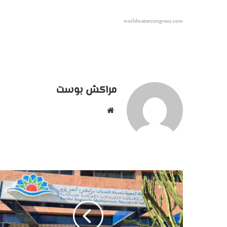
worldwatercongress.com
مراكش بوست
موقع
الويب