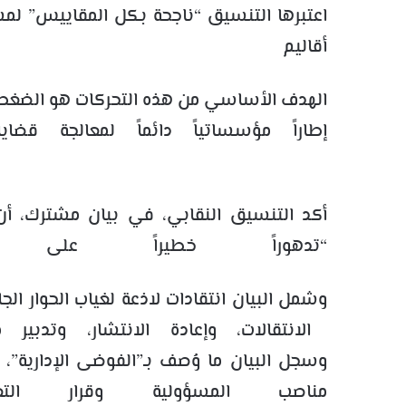
اعتبرها التنسيق “ناجحة بكل المقاييس” لم
أقاليم 
الهدف الأساسي من هذه التحركات هو الضغط م
إطاراً مؤسساتياً دائماً لمعالجة قضا
أكد التنسيق النقابي، في بيان مشترك، أن
“تدهوراً خطيراً على ال
وشمل البيان انتقادات لاذعة لغياب الحوار ال
الانتقالات، وإعادة الانتشار، وتدب
وسجل البيان ما وُصف بـ”الفوضى الإدارية”، 
مناصب المسؤولية وقرار ا