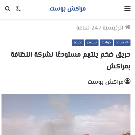
مراكش بوست
القائمة
الوضع
بح
المظلم
عن
الرئيسية
/
24 ساعة
24 ساعة
حوادث
سلايدر
مجتمع
حريق ضخم يلتهم مستودعًا لشركة النظافة
بمراكش
مراكش بوست