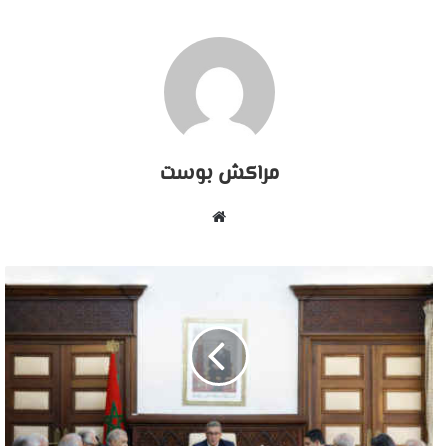
مراكش بوست
موقع
الويب