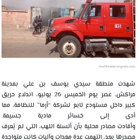
worldwatercongress.com
شهدت منطقة سيدي يوسف بن علي بمدينة
مراكش، عصر يوم الخميس 26 يونيو، اندلاع حريق
كبير داخل مستودع تابع لشركة “أرما” للنظافة، مما
أدى إلى خسائر مادية جسيمة.
وأفادت مصادر محلية بأن ألسنة اللهب، التي لم يُعرف
مصدرها بعد، التهمت عدة معدات وآليات كانت متواجدة