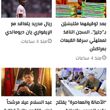
بعد توقيفهما متلبسَيْن
ريال مدريد يتعاقد مع
بـ”جليز”.. السجن النافذ
الإيفواري يان ديوماندي
لممتهنَي سرقة القبعات
منذ 4 ساعات
بمراكش
منذ 4 ساعات
“الأصالة والمعاصرة” يفتتح
عبد السلام عيلا مرشحاً