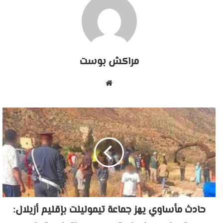
مراكش بوست
موقع
الويب
حادث مأساوي يهز جماعة تيموليلت بإقليم أزيلال: