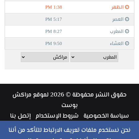
حقوق النشر محفوظة © 2026 لموقع مراكش
بوست
سياسة الخصوصية
شروط الإستخدام
إتصل بنا
طاقم العمل
نحن نستخدم ملفات تعريف الارتباط للتأكد من أننا