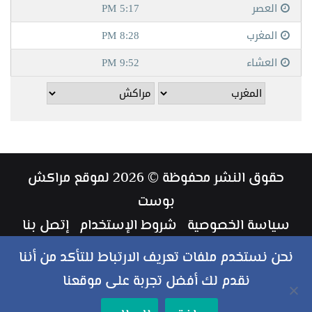
حقوق النشر محفوظة © 2026 لموقع مراكش
بوست
سياسة الخصوصية
شروط الإستخدام
إتصل بنا
طاقم العمل
نحن نستخدم ملفات تعريف الارتباط للتأكد من أننا
نقدم لك أفضل تجربة على موقعنا
ملخص
فيسبوك
تويتر
يوتيوب
انستقرام
‏Google