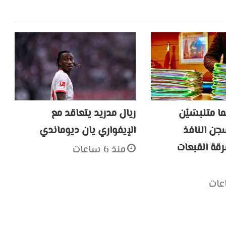
ا متلبسَيْن
ريال مدريد يتعاقد مع
لسجن النافذ
الإيفواري يان ديوماندي
قة القبعات
منذ 6 ساعات