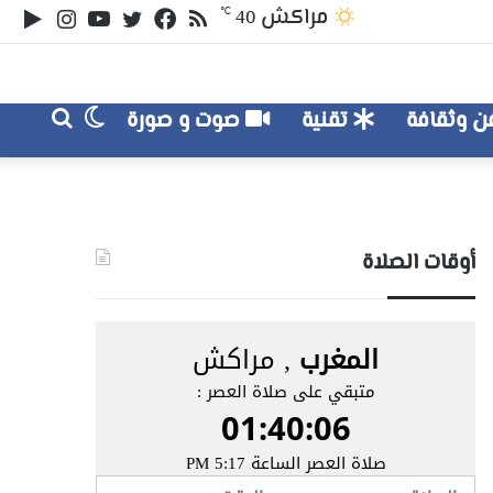
ملخص
تويتر
فيسبوك
يوتيوب
انستقر
‏le
مراكش
℃
40
الموقع
lay
RSS
الوضع
بحث
 وثقافة
تقنية
صوت و صورة
عن
المظلم
أوقات الصلاة