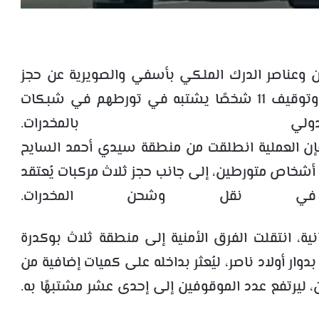
ن وعناصر الدرك الملكي بأسفي والصويرية عن حجز
حوالي 5 أطنان من مخدر الشيرا (الحشيش) وتوقيف 11 شخصًا يشتبه في تورطهم في شبكات
لي بالمخدرات.
فإن العملية انطلقت من منطقة سيدي أحمد السايح
 أشخاص متورطين، إلى جانب حجز ثلاث مركبات يُعتقد
ي نقل وشحن المخدرات.
ة، انتقلت الفرق الأمنية إلى منطقة ثلاث بوكدرة
ار أولاد ناصر، ليُعثر بداخله على كميات إضافية من
ليرتفع عدد الموقوفين إلى إحدى عشر مشتبهًا به.