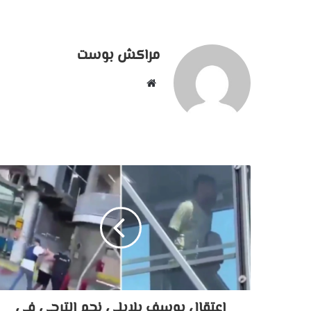
مراكش بوست
موقع
الويب
اعتقال يوسف بلايلى نجم الترجى فى