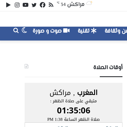
ملخص
تويتر
فيسبوك
يوتيوب
انستقر
‏le
مراكش
℃
34
الموقع
lay
RSS
الوضع
بحث
 وثقافة
تقنية
صوت و صورة
عن
المظلم
أوقات الصلاة