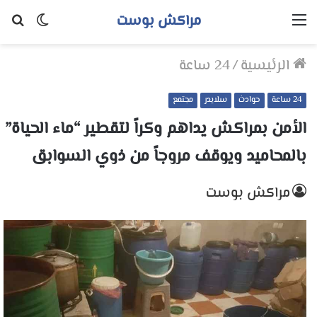
مراكش بوست
القائمة
الوضع
بح
المظلم
عن
الرئيسية
/
24 ساعة
24 ساعة
حوادث
سلايدر
مجتمع
الأمن بمراكش يداهم وكراً لتقطير “ماء الحياة”
بالمحاميد ويوقف مروجاً من ذوي السوابق
مراكش بوست