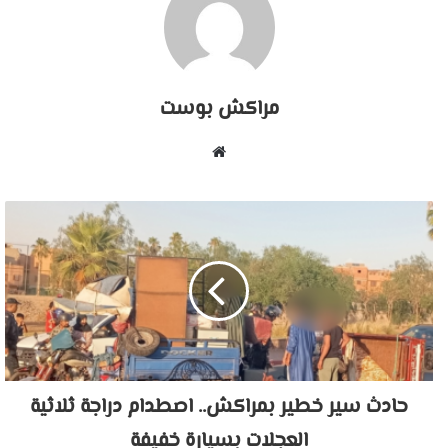
مراكش بوست
موقع
الويب
حادث سير خطير بمراكش.. اصطدام دراجة ثلاثية
العجلات بسيارة خفيفة