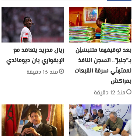
بعد توقيفهما متلبسَيْن
ريال مدريد يتعاقد مع
بـ”جليز”.. السجن النافذ
الإيفواري يان ديوماندي
لممتهنَي سرقة القبعات
منذ 13 دقيقة
بمراكش
منذ 12 دقيقة