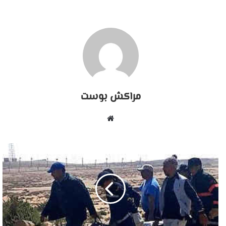
مراكش بوست
موقع
الويب