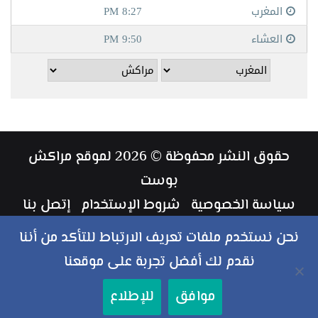
حقوق النشر محفوظة © 2026 لموقع مراكش
بوست
سياسة الخصوصية
شروط الإستخدام
إتصل بنا
طاقم العمل
نحن نستخدم ملفات تعريف الارتباط للتأكد من أننا
نقدم لك أفضل تجربة على موقعنا
ملخص
فيسبوك
تويتر
يوتيوب
انستقرام
‏Google
موافق
للإطلاع
الموقع
Play