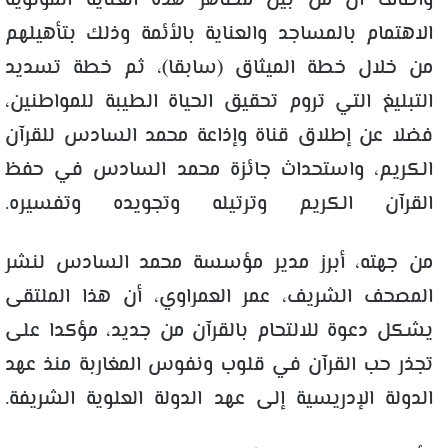
وأضاف أن من بين مظاهر هذه العناية المولوية
الاهتمام بالمساجد والعناية بالأئمة وذلك بتأهيلهم
من خلال خطة الميثاق (سابقا)، ثم خطة تسديد
التبليغ التي تروم تحقيق الحياة الطيبة للمواطنين،
فضلا عن إطلاق قناة وإذاعة محمد السادس للقرآن
الكريم، واستحداث جائزة محمد السادس في حفظ
القرآن الكريم وترتيله وتجويده وتفسيره.
من جهته، أبرز مدير مؤسسة محمد السادس لنشر
المصحف الشريف، عمر العمراوي، أن هذا الملتقى
يشكل دعوة للالتحام بالقرآن من جديد، مؤكدا على
تجذر حب القرآن في قلوب ونفوس المغاربة منذ عهد
الدولة الإدريسية إلى عهد الدولة العلوية الشريفة.