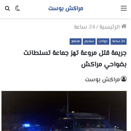
مراكش بوست
القائمة
الوضع
بح
المظلم
عن
الرئيسية
/
24 ساعة
24 ساعة
حوادث
سلايدر
مجتمع
جريمة قتل مروعة تهز جماعة تسلطانت
بضواحي مراكش
مراكش بوست