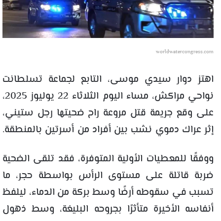
worldwatercongress.com
اهتز دوار سيدي موسى، التابع لجماعة تسلطانت
نواحي مراكش، مساء اليوم الثلاثاء 22 يوليوز 2025،
على وقع جريمة قتل مروعة راح ضحيتها رجل ستيني،
إثر عراك دموي نشب بين أفراد من أسرتين بالمنطقة.
ووفقًا للمعطيات الأولية المتوفرة، فقد تلقى الضحية
ضربة قاتلة على مستوى الرأس بواسطة حجر، ما
تسبب في سقوطه أرضًا وسط بركة من الدماء، ليلفظ
أنفاسه الأخيرة متأثرًا بجروحه البليغة، وسط ذهول