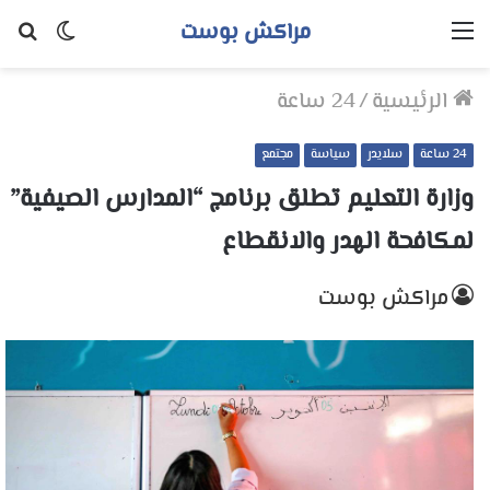
مراكش بوست
القائمة
الوضع
بح
المظلم
عن
الرئيسية
/
24 ساعة
24 ساعة
سلايدر
سياسة
مجتمع
وزارة التعليم تطلق برنامج “المدارس الصيفية”
لمكافحة الهدر والانقطاع
مراكش بوست