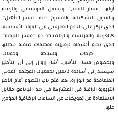
وينقسم البرنامج، وفقا للمتحدث، إلى ثلاثة مسارات:
أولها “مسار التفتح”، ويشمل الموسيقى والرسم
والفنون التشكيلية والمسرح؛ يليه “مسار التأهيل”،
الذي يركز على الدعم المدرسي في المواد الأساسية،
كالعربية والفرنسية والرياضيات؛ ثم “مسار الترفيه”،
الذي يضم أنشطة ترفيهية ومخيمات صيفية تتخللها
خرجات وسباحة وجولات.
وبخصوص مسار التأهيل، أشار زروال إلى أن التأطير
سيسند إلى أساتذة تابعين لجمعيات المجتمع المدني
المتعاقدة مع الوزارة، كما فتح باب التطوع أمام الأطر
التربوية الراغبة في المشاركة في هذا البرنامج، مقابل
الاستفادة من تعويضات عن الساعات الإضافية المؤدى
عنها.