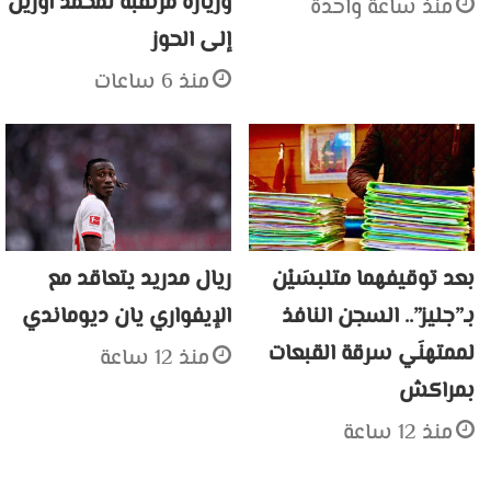
وزيارة مرتقبة لمحمد أوزين
منذ ساعة واحدة
إلى الحوز
منذ 6 ساعات
بعد توقيفهما متلبسَيْن
ريال مدريد يتعاقد مع
بـ”جليز”.. السجن النافذ
الإيفواري يان ديوماندي
لممتهنَي سرقة القبعات
منذ 12 ساعة
بمراكش
منذ 12 ساعة