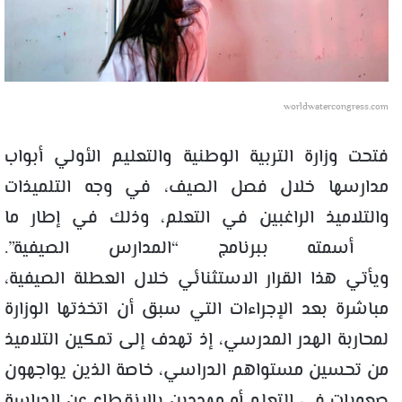
worldwatercongress.com
فتحت وزارة التربية الوطنية والتعليم الأولي أبواب
مدارسها خلال فصل الصيف، في وجه التلميذات
والتلاميذ الراغبين في التعلم، وذلك في إطار ما
أسمته ببرنامج “المدارس الصيفية”.
ويأتي هذا القرار الاستثنائي خلال العطلة الصيفية،
مباشرة بعد الإجراءات التي سبق أن اتخذتها الوزارة
لمحاربة الهدر المدرسي، إذ تهدف إلى تمكين التلاميذ
من تحسين مستواهم الدراسي، خاصة الذين يواجهون
صعوبات في التعلم أو مهددين بالانقطاع عن الدراسة