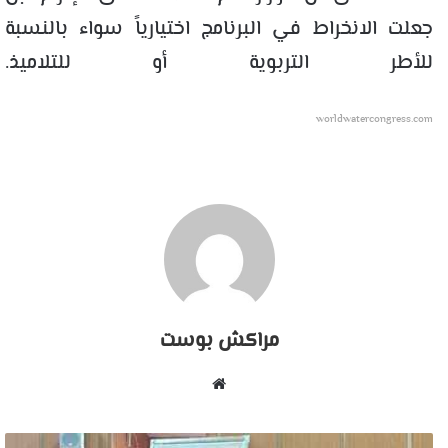
جعلت الانخراط في البرنامج اختيارياً سواء بالنسبة
للأطر التربوية أو للتلاميذ.
worldwatercongress.com
مراكش بوست
موقع
الويب