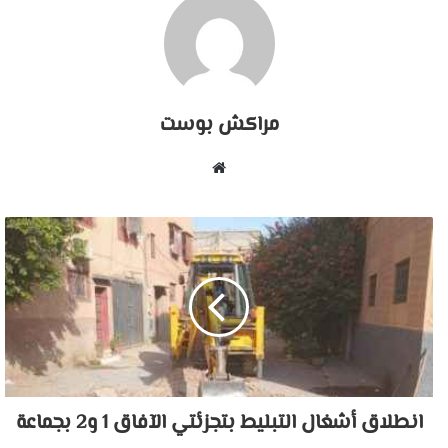
مراكش بوست
موقع
الويب
انطلاق أشغال التبليط بتجزئتي الآفاق 1 و2 بجماعة