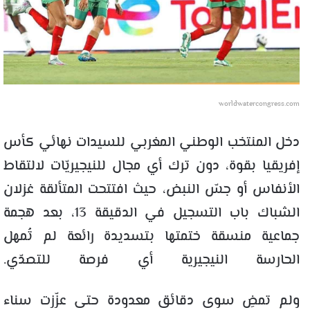
worldwatercongress.com
دخل المنتخب الوطني المغربي للسيدات نهائي كأس
إفريقيا بقوة، دون ترك أي مجال للنيجيريّات لالتقاط
الأنفاس أو جسّ النبض، حيث افتتحت المتألقة غزلان
الشباك باب التسجيل في الدقيقة 13، بعد هجمة
جماعية منسقة ختمتها بتسديدة رائعة لم تُمهل
الحارسة النيجيرية أي فرصة للتصدّي.
ولم تمضِ سوى دقائق معدودة حتى عزّزت سناء