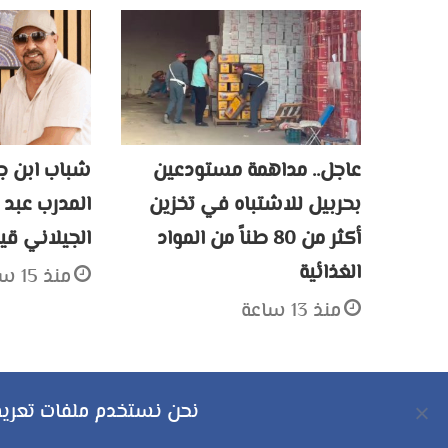
عاجل.. مداهمة مستودعين
شباب ابن جر
بحربيل للاشتباه في تخزين
المدرب عبد 
أكثر من 80 طناً من المواد
الجيلاني قيا
الغذائية
منذ 15 ساعة
منذ 13 ساعة
نحن نستخدم ملفات تعريف 
حقوق النشر محفوظة © 2026 لموقع مراكش بوست