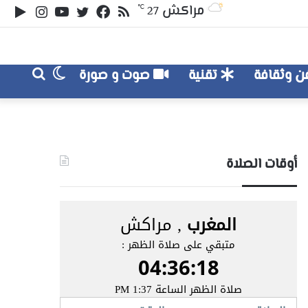
ملخص
تويتر
فيسبوك
يوتيوب
انستقر
‏le
مراكش
℃
27
الموقع
lay
RSS
الوضع
بحث
 وثقافة
تقنية
صوت و صورة
عن
المظلم
أوقات الصلاة