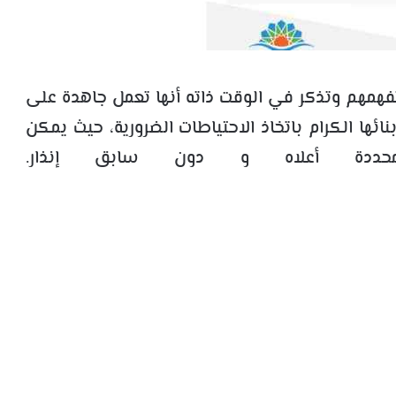
فهمهم وتذكر في الوقت ذاته أنها تعمل جاهدة على
نائها الكرام باتخاذ الاحتياطات الضرورية، حيث يمكن
لمحددة أعلاه و دون سابق إنذار.