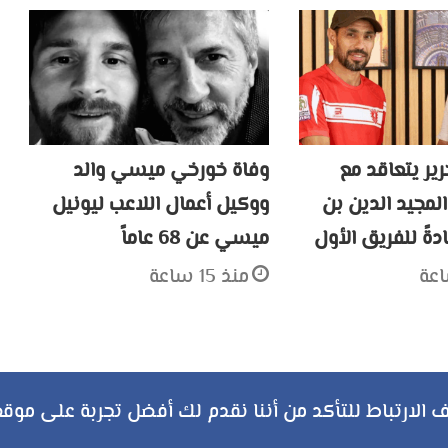
ير يتعاقد مع
وفاة خورخي ميسي والد
المجيد الدين بن
ووكيل أعمال اللاعب ليونيل
دةً للفريق الأول
ميسي عن 68 عاماً
منذ 15 ساعة
ملخص
تويتر
فيسبوك
يوتيوب
انستقرام
‏Google
الارتباط للتأكد من أننا نقدم لك أفضل تجربة على موقع
سياسة الخصوصية
الموقع
Play