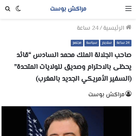
مراكش بوست
القائمة
الوضع
بح
المظلم
عن
الرئيسية
/
24 ساعة
24 ساعة
سلايدر
سياسة
مجتمع
صاحب الجلالة الملك محمد السادس “قائد
يحظى بالاحترام وصديق للولايات المتحدة”
(السفير الأمريكي الجديد بالمغرب)
مراكش بوست