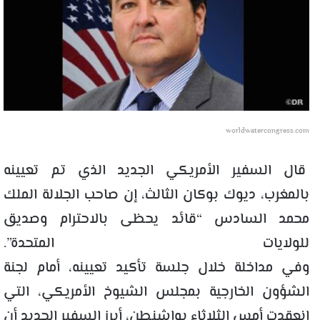
worldwatercongress.com
قال السفير الأمريكي الجديد الذي تم تعيينه
بالمغرب، ديوك بوكان الثالث، إن صاحب الجلالة الملك
محمد السادس “قائد يحظى بالاحترام وصديق
للولايات المتحدة”.
وفي مداخلة خلال جلسة تأكيد تعيينه، أمام لجنة
الشؤون الخارجية بمجلس الشيوخ الأمريكي، التي
انعقدت أمس الثلاثاء بواشنطن، أبرز السفير الجديد أن