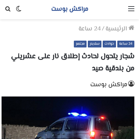
مراكش بوست
القائمة
الوضع
بح
المظلم
عن
الرئيسية
/
24 ساعة
24 ساعة
حوادث
سلايدر
مجتمع
شجار يتحول لحادث إطلاق نار على عشريني
من بندقية صيد
مراكش بوست