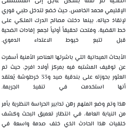
الضحية تم نقله بشكل عاجل إلى المستشفى
الإقليمي محمد الخامس، حيث خضع لتدخل طبي فوري
لإنقاذ حياته، بينما دخلت مصالح الدرك الملكي على
خط القضية، وفتحت تحقيقاً أولياً لجمع إفادات الضحية
قبل تتبع خيوط الاعتداء الدموي.
الأبحاث الميدانية التي باشرتها العناصر الأمنية أسفرت
عن توقيف المشتبه فيه بمركز أولاد افرج، حيث تم
العثور بحوزته على بندقية صيد و33 خرطوشة يُعتقد
أنها استخدمت في تنفيذ الجريمة.
هذا وتم وضع المتهم رهن تدابير الحراسة النظرية بأمر
من النيابة العامة، في انتظار تعميق البحث وكشف
خلفيات هذا الحادث الذي خلف صدمة واسعة في