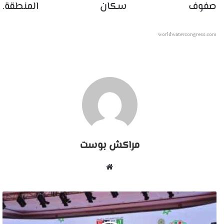
صفوف سكان المنطقة.
worldwatercongress.com
مراكش بوست
موقع
الويب