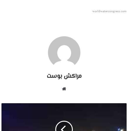
worldwatercongress.com
مراكش بوست
موقع
الويب